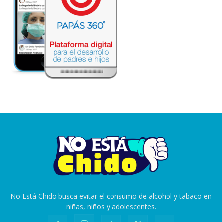
No Está Chido busca evitar el consumo de alcohol y tabaco en
niñas, niños y adolescentes.