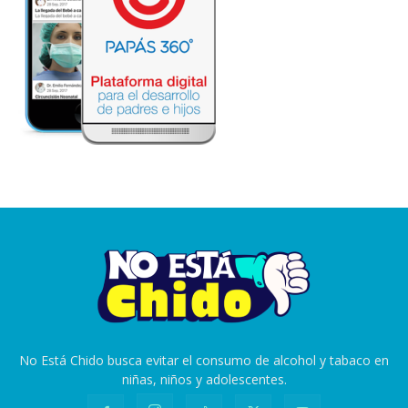
No Está Chido busca evitar el consumo de alcohol y tabaco en
niñas, niños y adolescentes.