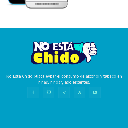
No Está Chido busca evitar el consumo de alcohol y tabaco en
niñas, niños y adolescentes.