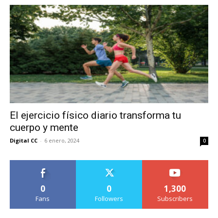
El ejercicio físico diario transforma tu
cuerpo y mente
Digital CC
-
6 enero, 2024
0
0
0
1,300
Fans
Followers
Subscribers