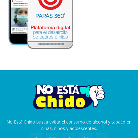
No Está Chido busca evitar el consumo de alcohol y tabaco en
niñas, niños y adolescentes.