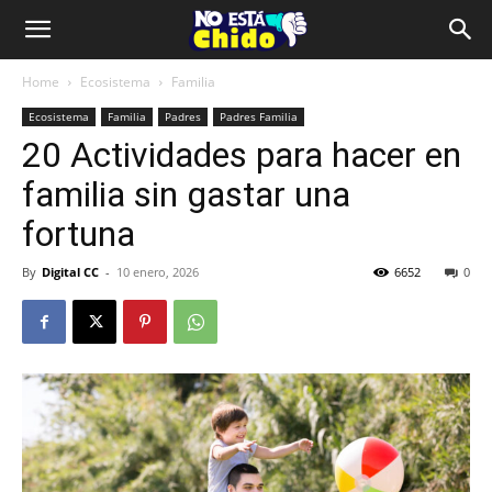
Home
Ecosistema
Familia
Ecosistema
Familia
Padres
Padres Familia
20 Actividades para hacer en
familia sin gastar una
fortuna
By
Digital CC
-
10 enero, 2026
6652
0