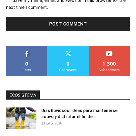
Save my name, email, and website in this browser for the
next time I comment.
0
0
1,300
Fans
Followers
Subscribers
ECOSISTEMA
Días lluviosos: ideas para mantenerse
activo y disfrutar el fin de...
23 julio, 2026