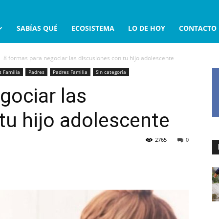
SABÍAS QUÉ
ECOSISTEMA
LO DE HOY
CONTACTO
8 formas para negociar las discusiones con tu hijo adolescente
 Familia
Padres
Padres Familia
Sin categoría
gociar las
tu hijo adolescente
2765
0