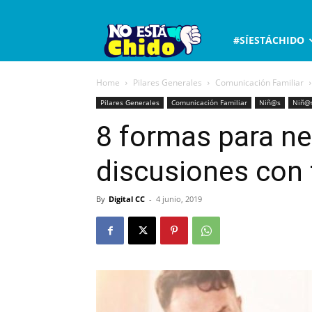
No
#SÍESTÁCHIDO
está
Home
Pilares Generales
Comunicación Familiar
Pilares Generales
Comunicación Familiar
Niñ@s
Niñ@s
chido
8 formas para ne
discusiones con 
By
Digital CC
-
4 junio, 2019