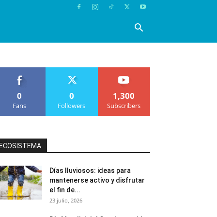
0
0
1,300
Fans
Followers
Subscribers
ECOSISTEMA
Días lluviosos: ideas para
mantenerse activo y disfrutar
el fin de...
23 julio, 2026