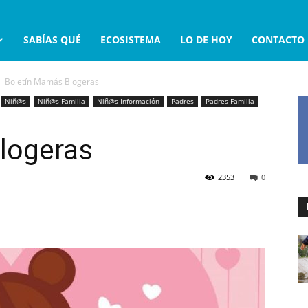
SABÍAS QUÉ
ECOSISTEMA
LO DE HOY
CONTACTO
Boletín Mamás Blogeras
Niñ@s
Niñ@s Familia
Niñ@s Información
Padres
Padres Familia
logeras
2353
0