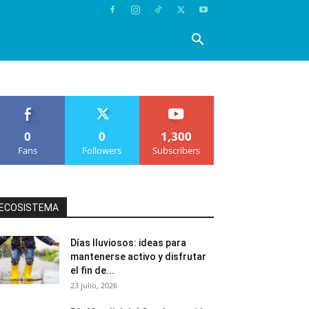
0
0
1,300
Fans
Followers
Subscribers
ECOSISTEMA
Días lluviosos: ideas para
mantenerse activo y disfrutar
el fin de...
23 julio, 2026