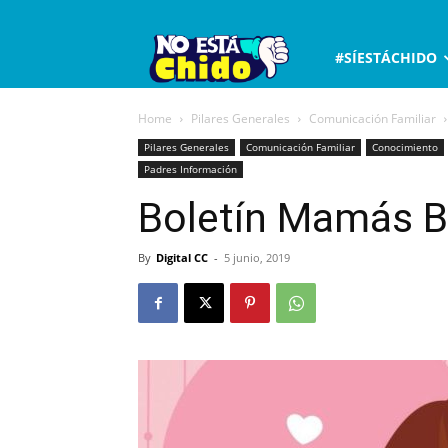
No
#SÍESTÁCHIDO
está
Home
Pilares Generales
Comunicación Familiar
Pilares Generales
Comunicación Familiar
Conocimiento
Padres Información
chido
Boletín Mamás B
By
Digital CC
-
5 junio, 2019