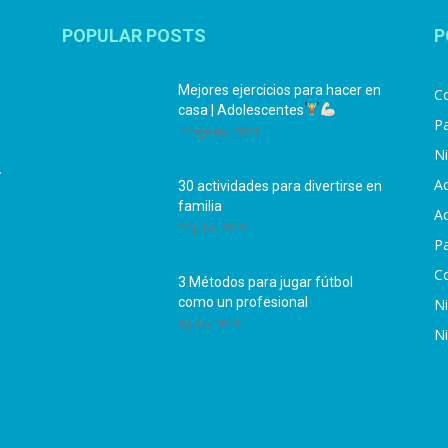
POPULAR POSTS
P
Mejores ejercicios para hacer en
Co
casa | Adolescentes
Pa
12 agosto, 2024
N
.
Ac
30 actividades para divertirse en
familia
Ac
25 julio, 2019
P
C
3 Métodos para jugar fútbol
como un profesional
N
4 julio, 2019
N