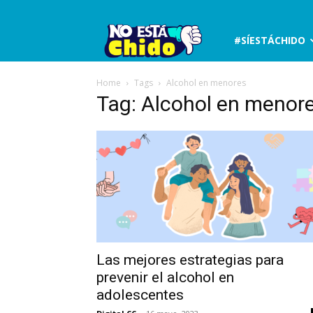
No
#SÍESTÁCHIDO
está
Home
Tags
Alcohol en menores
Tag: Alcohol en menor
chido
Las mejores estrategias para
prevenir el alcohol en
adolescentes