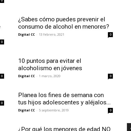
0
¿Sabes cómo puedes prevenir el
e
consumo de alcohol en menores?
Digital CC
-
13 febrero, 2021
0
0
10 puntos para evitar el
alcoholismo en jóvenes
Digital CC
-
1 marzo, 2020
0
0
Planea los fines de semana con
tus hijos adolescentes y aléjalos...
0
Digital CC
-
5 septiembre, 2019
0
¿Por qué los menores de edad NO