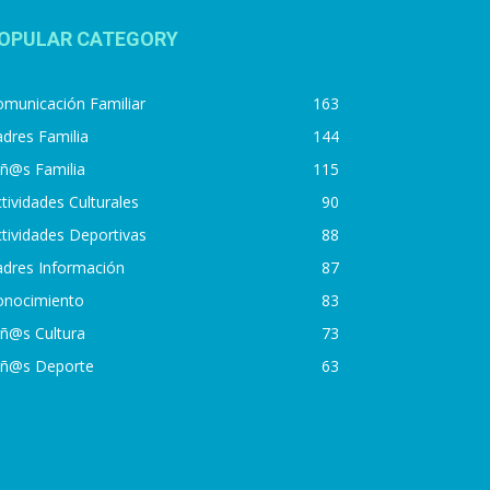
OPULAR CATEGORY
municación Familiar
163
dres Familia
144
iñ@s Familia
115
tividades Culturales
90
tividades Deportivas
88
adres Información
87
onocimiento
83
iñ@s Cultura
73
iñ@s Deporte
63