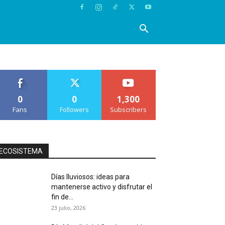
0
0
1,300
Fans
Followers
Subscribers
ECOSISTEMA
Días lluviosos: ideas para
mantenerse activo y disfrutar el
fin de...
23 julio, 2026