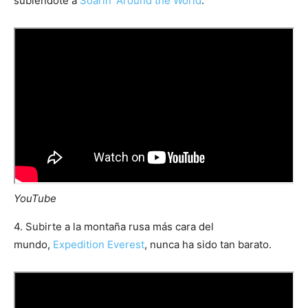
subiéndote a
Soarin’ Around the World
.
YouTube
4. Subirte a la montaña rusa más cara del
mundo,
Expedition Everest
, nunca ha sido tan barato.