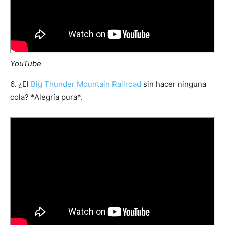
YouTube
6. ¿El
Big Thunder Mountain Railroad
sin hacer ninguna
cola? *Alegría pura*.