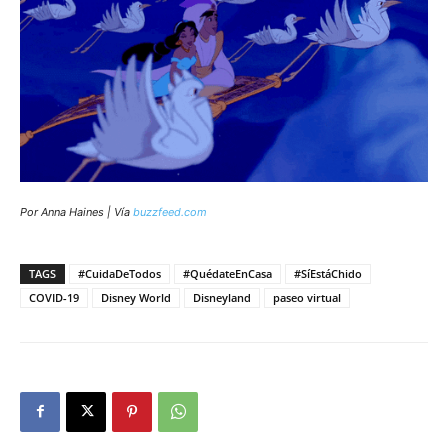
Por Anna Haines | Vía
buzzfeed.com
TAGS
#CuidaDeTodos
#QuédateEnCasa
#SíEstáChido
COVID-19
Disney World
Disneyland
paseo virtual