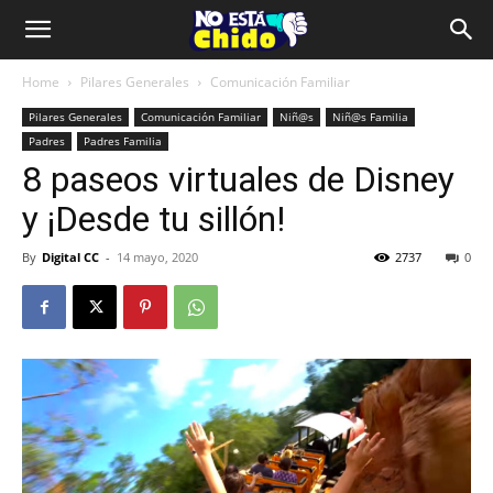
Home
Pilares Generales
Comunicación Familiar
Pilares Generales
Comunicación Familiar
Niñ@s
Niñ@s Familia
Padres
Padres Familia
8 paseos virtuales de Disney
y ¡Desde tu sillón!
By
Digital CC
-
14 mayo, 2020
2737
0