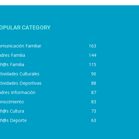
OPULAR CATEGORY
municación Familiar
163
dres Familia
144
iñ@s Familia
115
tividades Culturales
90
tividades Deportivas
88
adres Información
87
onocimiento
83
iñ@s Cultura
73
iñ@s Deporte
63