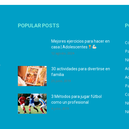
POPULAR POSTS
P
Mejores ejercicios para hacer en
Co
casa | Adolescentes
Pa
12 agosto, 2024
N
.
Ac
30 actividades para divertirse en
familia
Ac
25 julio, 2019
P
C
3 Métodos para jugar fútbol
como un profesional
N
4 julio, 2019
N