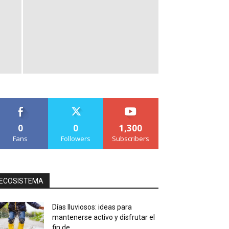
0
0
1,300
Fans
Followers
Subscribers
ECOSISTEMA
Días lluviosos: ideas para
mantenerse activo y disfrutar el
fin de...