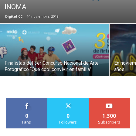
INOMA
Digital CC
-
14 noviembre, 2019
Finalistas del 3er Concurso Nacional de Arte
En noviem
Fotográfico “Qué cool convivir en familia”
años
0
0
1,300
Fans
Followers
Subscribers