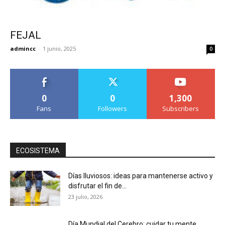
FEJAL
admincc
-
1 junio, 2025
0
0
0
1,300
Fans
Followers
Subscribers
ECOSISTEMA
Días lluviosos: ideas para mantenerse activo y
disfrutar el fin de...
23 julio, 2026
Día Mundial del Cerebro: cuidar tu mente