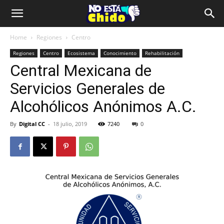
Home
Regiones
Centro
Regiones
Centro
Ecosistema
Conocimiento
Rehabilitación
Central Mexicana de
Servicios Generales de
Alcohólicos Anónimos A.C.
By
Digital CC
-
18 julio, 2019
7240
0