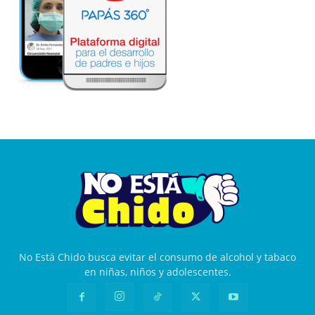
No Está Chido busca evitar el consumo de alcohol y tabaco
en niñas, niños y adolescentes.