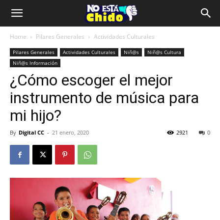
Home
Pilares Generales
Actividades Culturales
Pilares Generales
Actividades Culturales
Niñ@s
Niñ@s Cultura
Niñ@s Información
¿Cómo escoger el mejor
instrumento de música para
mi hijo?
By
Digital CC
-
21 enero, 2020
2921
0