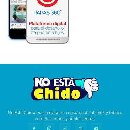
No Está Chido busca evitar el consumo de alcohol y tabaco
en niñas, niños y adolescentes.