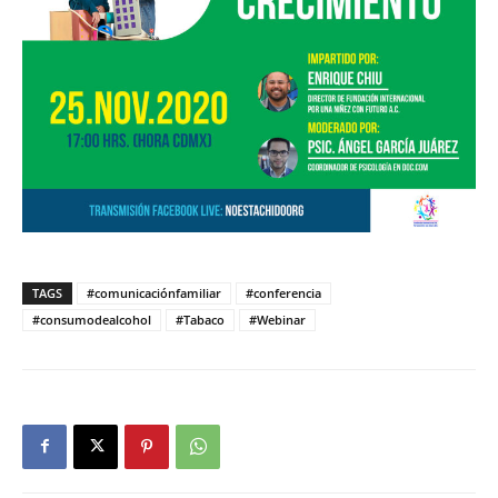
TAGS
#comunicaciónfamiliar
#conferencia
#consumodealcohol
#Tabaco
#Webinar