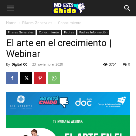
Home
Pilares Generales
Conocimiento
Pilares Generales
Conocimiento
Padres
Padres Información
El arte en el crecimiento |
Webinar
By
Digital CC
-
23 noviembre, 2020
3764
0