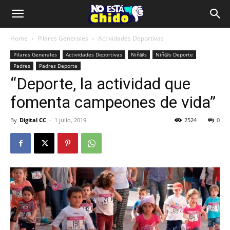
Home
Pilares Generales
Actividades Deportivas
Pilares Generales
Actividades Deportivas
Niñ@s
Niñ@s Deporte
Padres
Padres Deporte
“Deporte, la actividad que
fomenta campeones de vida”
By
Digital CC
-
1 julio, 2019
2524
0