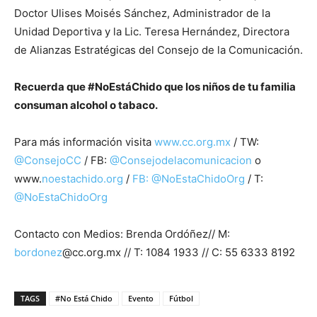
Doctor Ulises Moisés Sánchez, Administrador de la
Unidad Deportiva y la Lic. Teresa Hernández, Directora
de Alianzas Estratégicas del Consejo de la Comunicación.
Recuerda que #NoEstáChido que los niños de tu familia
consuman alcohol o tabaco.
Para más información visita
www.cc.org.mx
/ TW:
@ConsejoCC
/ FB:
@Consejodelacomunicacion
o
www.
noestachido.org
/
FB: @NoEstaChidoOrg
/ T:
@NoEstaChidoOrg
Contacto con Medios: Brenda Ordóñez// M:
bordonez
@cc.org.mx // T: 1084 1933 // C: 55 6333 8192
TAGS
#No Está Chido
Evento
Fútbol