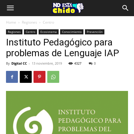
Home
Regiones
Centro
Regiones
Centro
Ecosistema
Conocimiento
Prevención
Instituto Pedagógico para
problemas de Lenguaje IAP
By
Digital CC
-
13 noviembre, 2019
4327
0