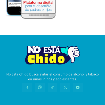
No Está Chido busca evitar el consumo de alcohol y tabaco
en niñas, niños y adolescentes.