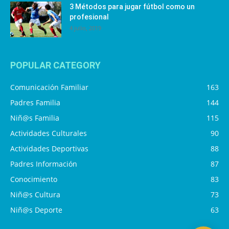
3 Métodos para jugar fútbol como un
profesional
4 julio, 2019
POPULAR CATEGORY
Comunicación Familiar
163
Padres Familia
144
Niñ@s Familia
115
Actividades Culturales
90
Actividades Deportivas
88
Padres Información
87
Conocimiento
83
Niñ@s Cultura
73
Niñ@s Deporte
63