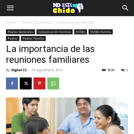
Home
Pilares Generales
Comunicación Familiar
Pilares Generales
Comunicación Familiar
Niñ@s
Niñ@s Familia
Padres
Padres Familia
La importancia de las
reuniones familiares
By
Digital CC
-
19 septiembre, 2019
9030
0