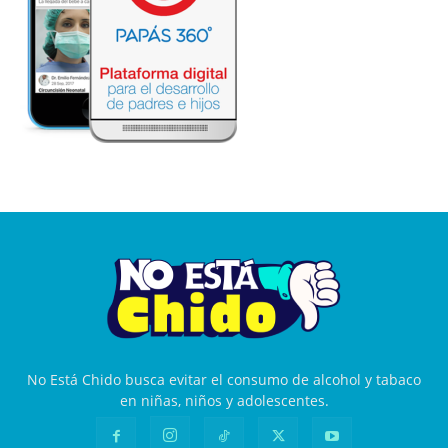
No Está Chido busca evitar el consumo de alcohol y tabaco
en niñas, niños y adolescentes.