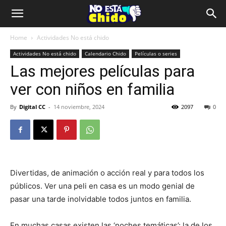
Home
Actividades No está chido
Actividades No está chido
Calendario Chido
Películas o series
Las mejores películas para
ver con niños en familia
By
Digital CC
-
14 noviembre, 2024
2097
0
Divertidas, de animación o acción real y para todos los
públicos. Ver una peli en casa es un modo genial de
pasar una tarde inolvidable todos juntos en familia.
En muchas casas existen las ‘noches temáticas’: la de los