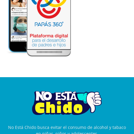
No Está Chido busca evitar el consumo de alcohol y tabaco
en niñas, niños y adolescentes.