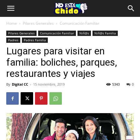
Home
Pilares Generales
Comunicación Familiar
Pilares Generales
Comunicación Familiar
Niñ@s
Niñ@s Familia
Padres
Padres Familia
Lugares para visitar en
familia: boliches, parques,
restaurantes y viajes
By
Digital CC
-
15 noviembre, 2019
5343
0