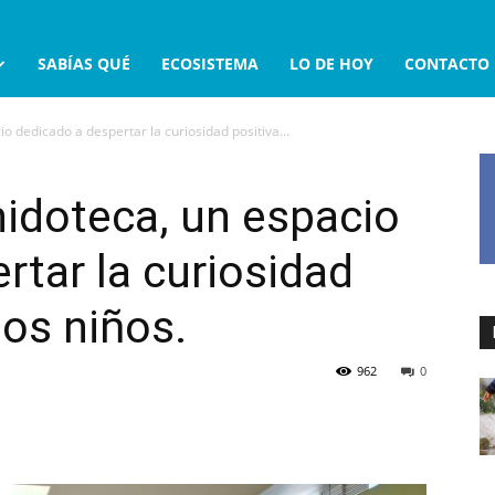
SABÍAS QUÉ
ECOSISTEMA
LO DE HOY
CONTACTO
o dedicado a despertar la curiosidad positiva...
hidoteca, un espacio
rtar la curiosidad
los niños.
962
0