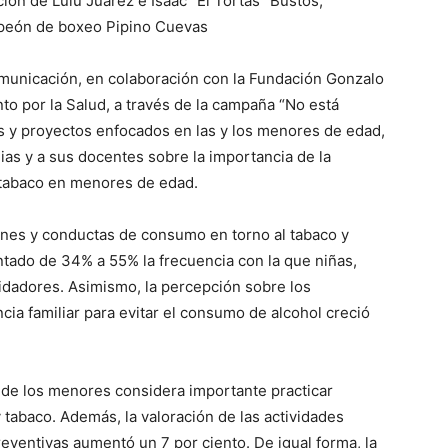
ión de Lulú Juárez e Isaac “El Tortas” Bustos;
mpeón de boxeo Pipino Cuevas
municación, en colaboración con la Fundación Gonzalo
to por la Salud, a través de la campaña “No está
s y proyectos enfocados en las y los menores de edad,
as y a sus docentes sobre la importancia de la
 tabaco en menores de edad.
ones y conductas de consumo en torno al tabaco y
ntado de 34% a 55% la frecuencia con la que niñas,
idadores. Asimismo, la percepción sobre los
ia familiar para evitar el consumo de alcohol creció
 de los menores considera importante practicar
 tabaco. Además, la valoración de las actividades
reventivas aumentó un 7 por ciento. De igual forma, la