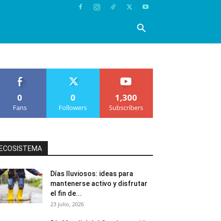
0
0
1,300
Fans
Followers
Subscribers
ECOSISTEMA
Días lluviosos: ideas para
mantenerse activo y disfrutar
el fin de...
23 julio, 2026