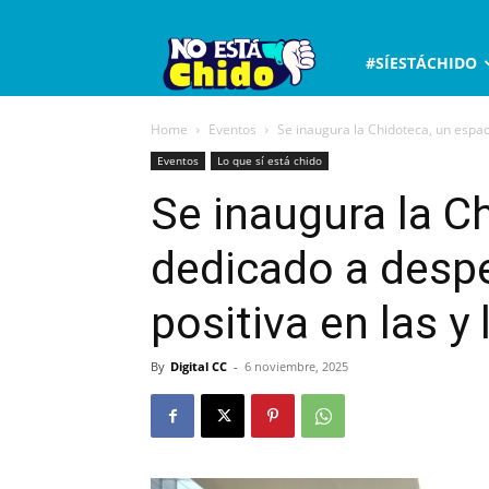
No
#SÍESTÁCHIDO
está
Home
Eventos
Se inaugura la Chidoteca, un espaci
Eventos
Lo que sí está chido
chido
Se inaugura la C
dedicado a despe
positiva en las y 
By
Digital CC
-
6 noviembre, 2025