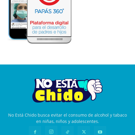
No Está Chido busca evitar el consumo de alcohol y tabaco
en niñas, niños y adolescentes.