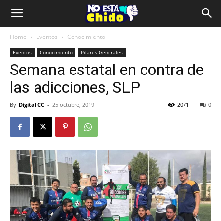
Home
Eventos
Conocimiento
Eventos
Conocimiento
Pilares Generales
Semana estatal en contra de
las adicciones, SLP
By
Digital CC
-
25 octubre, 2019
2071
0