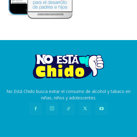
No Está Chido busca evitar el consumo de alcohol y tabaco en
niñas, niños y adolescentes.