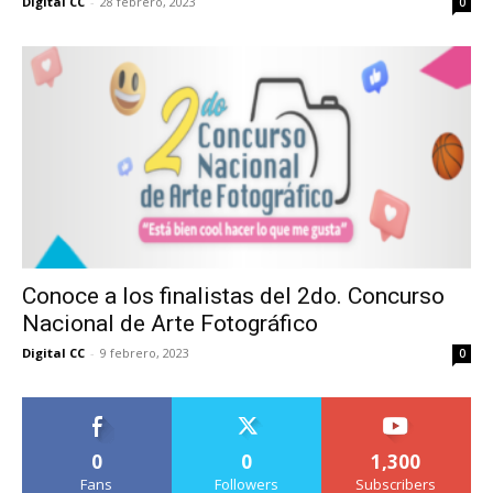
Digital CC
-
28 febrero, 2023
0
Conoce a los finalistas del 2do. Concurso
Nacional de Arte Fotográfico
Digital CC
-
9 febrero, 2023
0
0
0
1,300
Fans
Followers
Subscribers