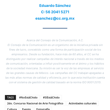
Eduardo Sánchez
C: 56 2041 5271
esanchez@cc.org.mx
Acerca del Consejo de la Comunicación, A.C.
El Consejo de la Comunicación es un organismo de la iniciativa privada sin
fines de lucro, concebido como una forma de participación social de los
empresarios. Desde su fundación, hace más de 60 años, el CC se ha
distinguido por realizar campañas de interés nacional a través de los medios
de comunicación, orientadas a influir positivamente en el ánimo y los hábitos
de la sociedad mexicana. Su misión es ser la voz de las empresas al servicio
de las grandes causas de México. Las campañas del CC trabajan apegadas a
las más altas normas de calidad y eficiencia, por lo que esta institución cuenta
con el sistema de gestión de calidad basado en la norma ISO 9001:2015.
TAGS
#NoEstáChido
#SíEstáChido
2do. Concurso Nacional de Arte Fotográfico
Actividades culturales
Cultura
Evento
Fotografía