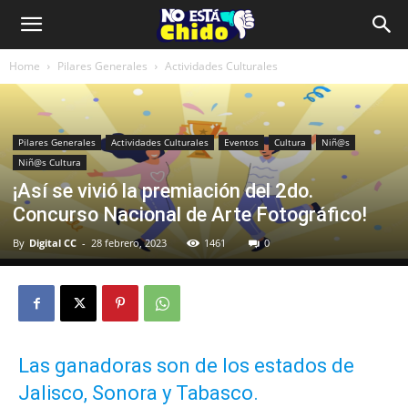
Home
Pilares Generales
Actividades Culturales
Pilares Generales
Actividades Culturales
Eventos
Cultura
Niñ@s
Niñ@s Cultura
¡Así se vivió la premiación del 2do.
Concurso Nacional de Arte Fotográfico!
By
Digital CC
-
28 febrero, 2023
1461
0
Las ganadoras son de los estados de
Jalisco, Sonora y Tabasco.