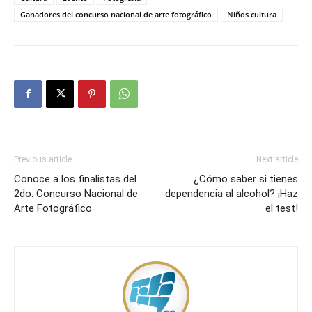
Ganadores del concurso nacional de arte fotográfico
Niños cultura
Previous article
Next article
Conoce a los finalistas del
¿Cómo saber si tienes
2do. Concurso Nacional de
dependencia al alcohol? ¡Haz
Arte Fotográfico
el test!