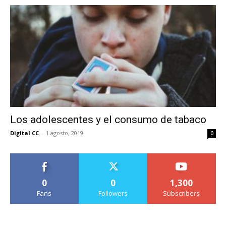
Los adolescentes y el consumo de tabaco
Digital CC
-
1 agosto, 2019
0
0
0
1,300
Fans
Followers
Subscribers