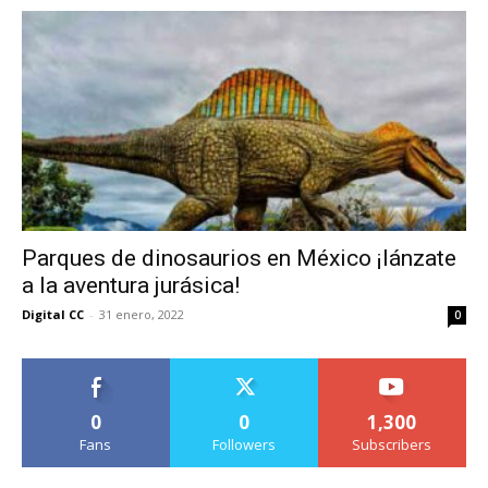
Parques de dinosaurios en México ¡lánzate
a la aventura jurásica!
Digital CC
-
31 enero, 2022
0
0
0
1,300
Fans
Followers
Subscribers