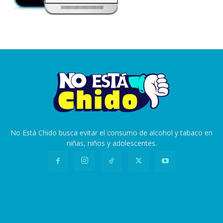
No Está Chido busca evitar el consumo de alcohol y tabaco en
niñas, niños y adolescentes.