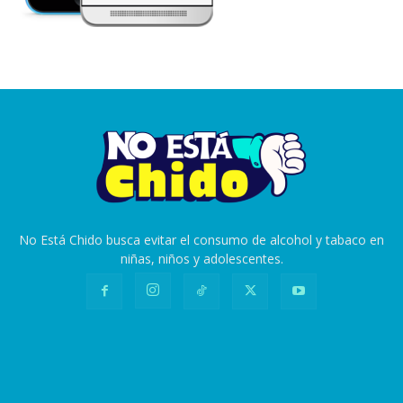
No Está Chido busca evitar el consumo de alcohol y tabaco en
niñas, niños y adolescentes.