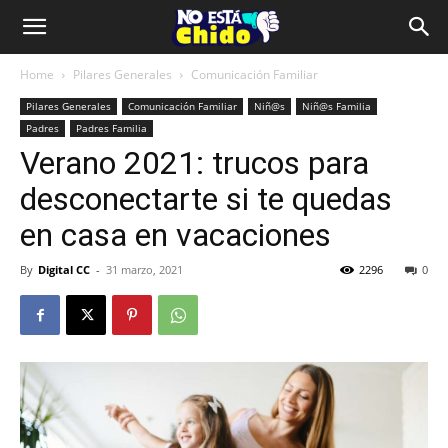
Home
Pilares Generales
Comunicación Familiar
Pilares Generales
Comunicación Familiar
Niñ@s
Niñ@s Familia
Padres
Padres Familia
Verano 2021: trucos para
desconectarte si te quedas
en casa en vacaciones
By
Digital CC
-
31 marzo, 2021
2296
0