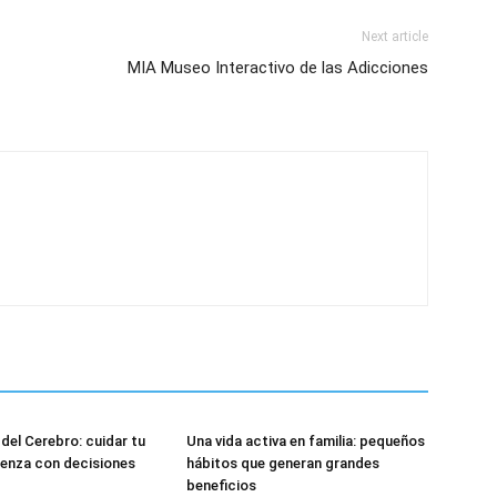
Next article
MIA Museo Interactivo de las Adicciones
 del Cerebro: cuidar tu
Una vida activa en familia: pequeños
enza con decisiones
hábitos que generan grandes
beneficios