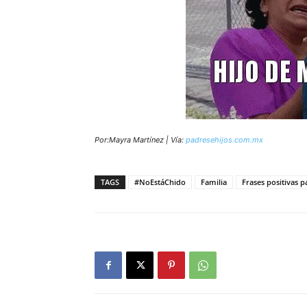
Por:Mayra Martínez | Vía:
padresehijos.com.mx
TAGS
#NoEstáChido
Familia
Frases positivas p