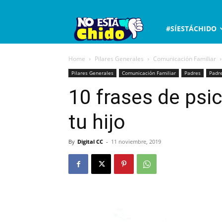
No
#SÍESTÁCHIDO
está
Home
Pilares Generales
Comunicación Familiar
Pilares Generales
Comunicación Familiar
Padres
Padre
chido
10 frases de psic
tu hijo
By
Digital CC
-
11 noviembre, 2019