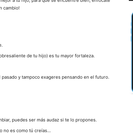
jor a tu hijo, para que se encuentre bien, enfócate
un cambio!
e.
bresaliente de tu hijo) es tu mayor fortaleza.
l pasado y tampoco exageres pensando en el futuro.
ambiar, puedes ser más audaz si te lo propones.
igo no es como tú creías…