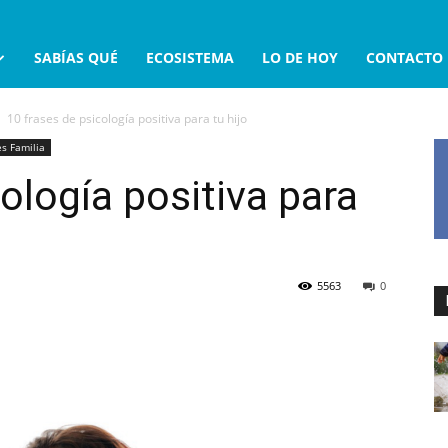
SABÍAS QUÉ
ECOSISTEMA
LO DE HOY
CONTACTO
10 frases de psicología positiva para tu hijo
s Familia
ología positiva para
5563
0