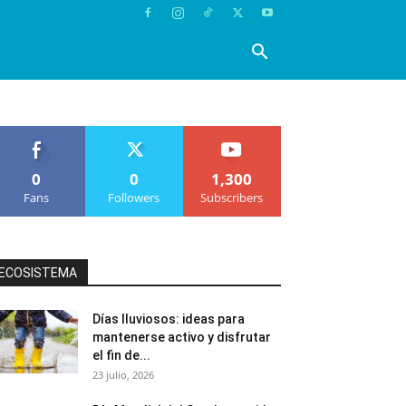
0
0
1,300
Fans
Followers
Subscribers
ECOSISTEMA
Días lluviosos: ideas para
mantenerse activo y disfrutar
el fin de...
23 julio, 2026