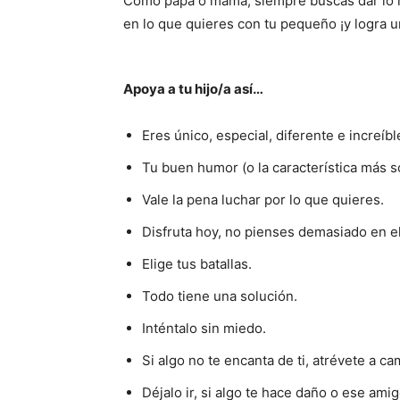
Como papá o mamá, siempre buscas dar lo me
en lo que quieres con tu pequeño ¡y logra 
Apoya a tu hijo/a así…
Eres único, especial, diferente e increíbl
Tu buen humor (o la característica más so
Vale la pena luchar por lo que quieres.
Disfruta hoy, no pienses demasiado en e
Elige tus batallas.
Todo tiene una solución.
Inténtalo sin miedo.
Si algo no te encanta de ti, atrévete a c
Déjalo ir, si algo te hace daño o ese am