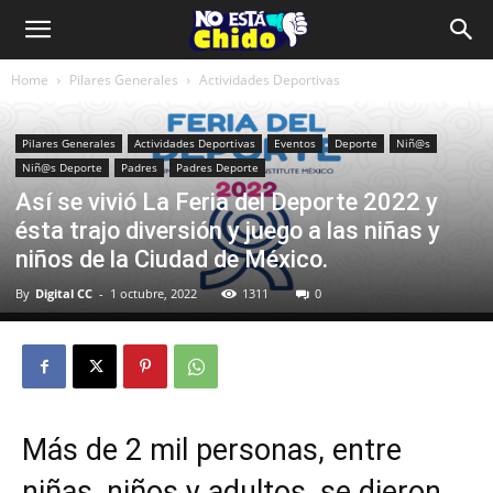
Home
Pilares Generales
Actividades Deportivas
Pilares Generales
Actividades Deportivas
Eventos
Deporte
Niñ@s
Niñ@s Deporte
Padres
Padres Deporte
Así se vivió La Feria del Deporte 2022 y
ésta trajo diversión y juego a las niñas y
niños de la Ciudad de México.
By
Digital CC
-
1 octubre, 2022
1311
0
Más de 2 mil personas, entre
niñas, niños y adultos, se dieron