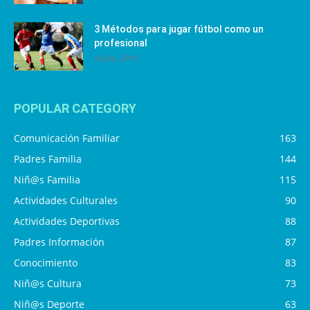
3 Métodos para jugar fútbol como un
profesional
4 julio, 2019
POPULAR CATEGORY
Comunicación Familiar
163
Padres Familia
144
Niñ@s Familia
115
Actividades Culturales
90
Actividades Deportivas
88
Padres Información
87
Conocimiento
83
Niñ@s Cultura
73
Niñ@s Deporte
63