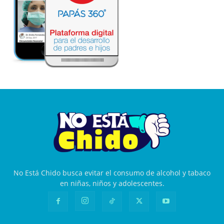
No Está Chido busca evitar el consumo de alcohol y tabaco
en niñas, niños y adolescentes.