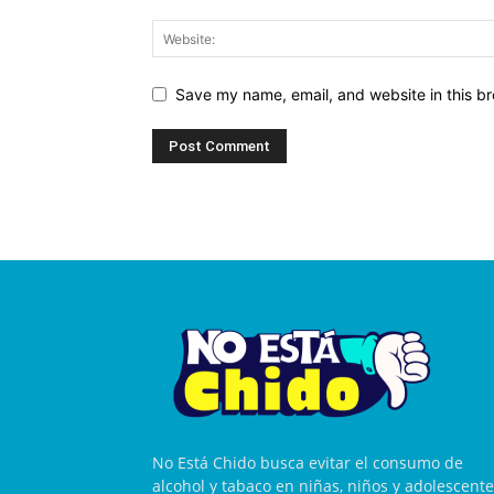
Save my name, email, and website in this br
No Está Chido busca evitar el consumo de
alcohol y tabaco en niñas, niños y adolescente