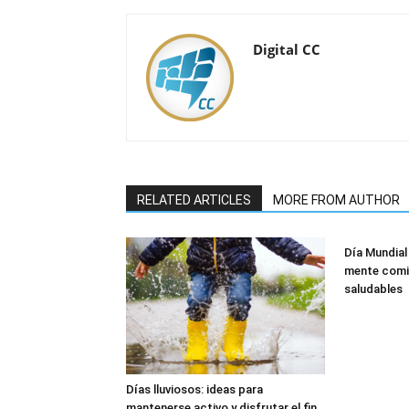
Digital CC
RELATED ARTICLES
MORE FROM AUTHOR
Día Mundial
mente comi
saludables
Días lluviosos: ideas para
mantenerse activo y disfrutar el fin