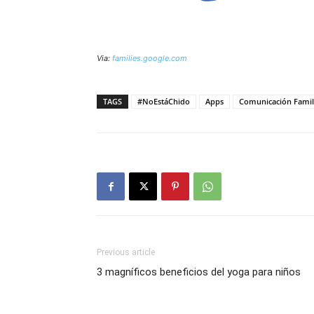
Via:
families.google.com
TAGS
#NoEstáChido
Apps
Comunicación Famil
Previous article
3 magníficos beneficios del yoga para niños