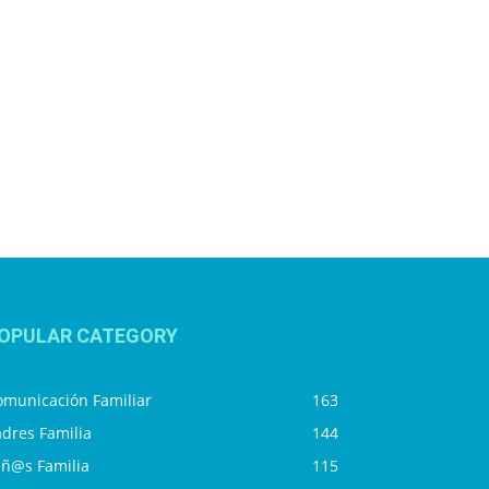
OPULAR CATEGORY
omunicación Familiar
163
dres Familia
144
iñ@s Familia
115