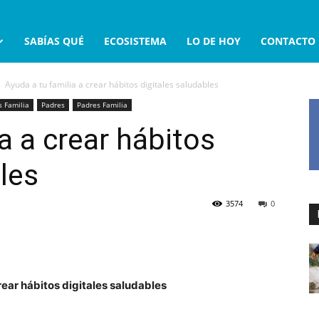
SABÍAS QUÉ
ECOSISTEMA
LO DE HOY
CONTACTO
Ayuda a tu familia a crear hábitos digitales saludables
 Familia
Padres
Padres Familia
a a crear hábitos
les
3574
0
rear hábitos digitales saludables