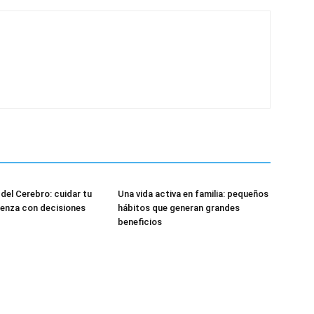
 del Cerebro: cuidar tu
Una vida activa en familia: pequeños
enza con decisiones
hábitos que generan grandes
beneficios