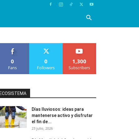
0
0
1,300
Fans
Followers
Subscribers
ECOSISTEMA
Días lluviosos: ideas para
mantenerse activo y disfrutar
el fin de...
23 julio, 2026