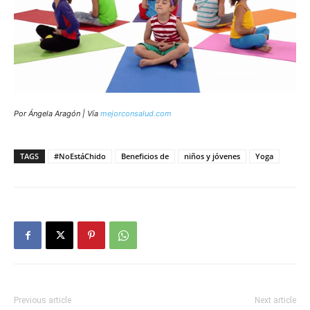
Por Ángela Aragón | Vía
mejorconsalud.com
TAGS
#NoEstáChido
Beneficios de
niños y jóvenes
Yoga
Previous article
Next article