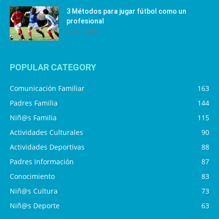
3 Métodos para jugar fútbol como un
profesional
4 julio, 2019
POPULAR CATEGORY
Comunicación Familiar
163
Padres Familia
144
Niñ@s Familia
115
Actividades Culturales
90
Actividades Deportivas
88
Padres Información
87
Conocimiento
83
Niñ@s Cultura
73
Niñ@s Deporte
63