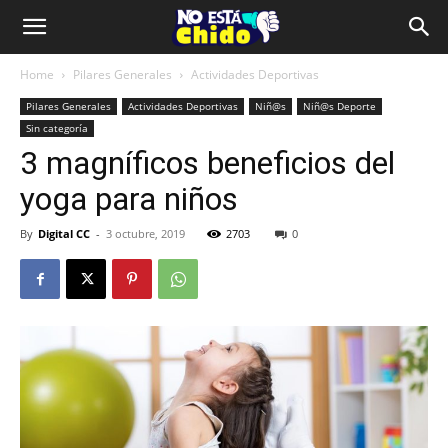
Home
Pilares Generales
Actividades Deportivas
Pilares Generales
Actividades Deportivas
Niñ@s
Niñ@s Deporte
Sin categoría
3 magníficos beneficios del
yoga para niños
By
Digital CC
-
3 octubre, 2019
2703
0