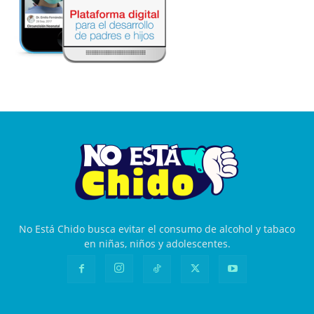
No Está Chido busca evitar el consumo de alcohol y tabaco
en niñas, niños y adolescentes.