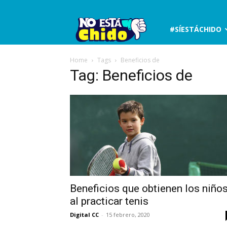
No
#SÍESTÁCHIDO
está
Home
Tags
Beneficios de
Tag: Beneficios de
chido
Beneficios que obtienen los niño
al practicar tenis
Digital CC
-
15 febrero, 2020