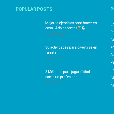
POPULAR POSTS
P
Mejores ejercicios para hacer en
Co
casa | Adolescentes
Pa
12 agosto, 2024
N
.
Ac
30 actividades para divertirse en
familia
Ac
25 julio, 2019
P
C
3 Métodos para jugar fútbol
como un profesional
N
4 julio, 2019
N