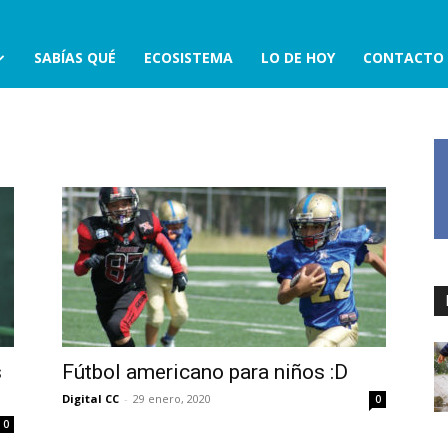
SABÍAS QUÉ
ECOSISTEMA
LO DE HOY
CONTACTO
s
Fútbol americano para niños :D
Digital CC
-
29 enero, 2020
0
0