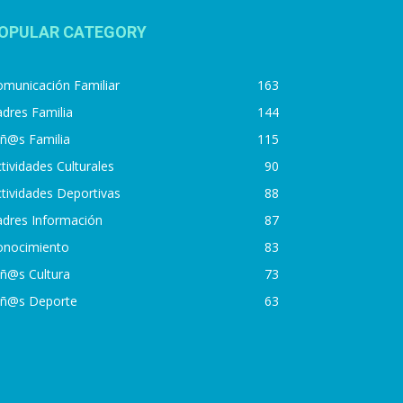
OPULAR CATEGORY
municación Familiar
163
dres Familia
144
iñ@s Familia
115
tividades Culturales
90
tividades Deportivas
88
adres Información
87
onocimiento
83
iñ@s Cultura
73
iñ@s Deporte
63