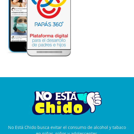
No Está Chido busca evitar el consumo de alcohol y tabaco
en niñas, niños y adolescentes.