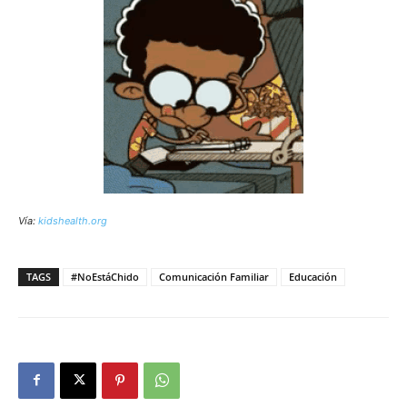
Vía:
kidshealth.org
TAGS
#NoEstáChido
Comunicación Familiar
Educación