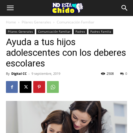
Home
Pilares Generales
Comunicación Familiar
Pilares Generales
Comunicación Familiar
Padres
Padres Familia
Ayuda a tus hijos
adolescentes con los deberes
escolares
By
Digital CC
-
9 septiembre, 2019
2508
0