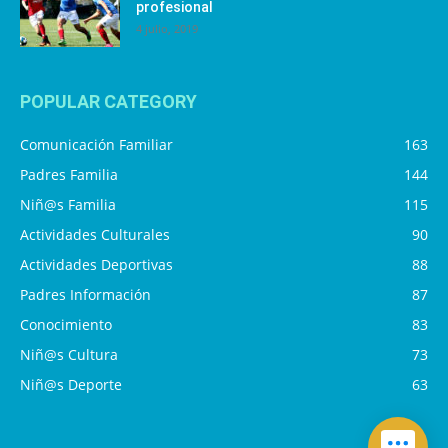
profesional
4 julio, 2019
POPULAR CATEGORY
Comunicación Familiar
163
Padres Familia
144
Niñ@s Familia
115
Actividades Culturales
90
Actividades Deportivas
88
Padres Información
87
Conocimiento
83
Niñ@s Cultura
73
Niñ@s Deporte
63