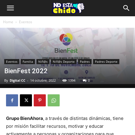
Home
Eventos
Eventos
Familia
Niñ@s
Niñ@s Deporte
Padres
Padres Deporte
BienFest 2022
By
Digital CC
-
14 octubre, 2022
1394
0
Grupo BienAhora
,
a través
de distintas dinámicas, tiene
por misión facilitar recursos, motivar y educar
activamente a personas y organizaciones para que