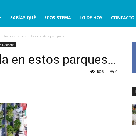
SABÍAS QUÉ
ECOSISTEMA
LO DE HOY
CONTACTO
Diversión ilimitada en estos parques…
s Deporte
ada en estos parques…
4026
0