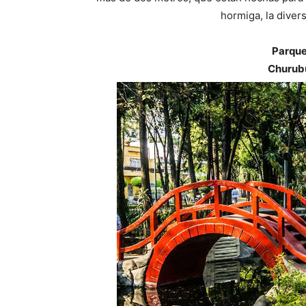
hormiga, la divers
Parque
Churub