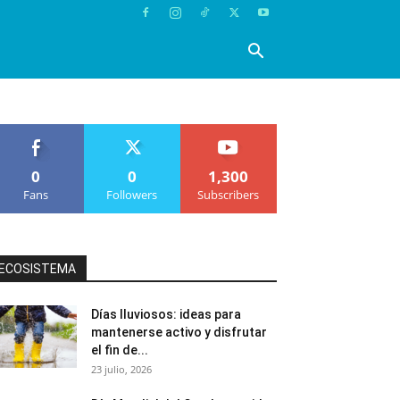
0
0
1,300
Fans
Followers
Subscribers
ECOSISTEMA
Días lluviosos: ideas para
mantenerse activo y disfrutar
el fin de...
23 julio, 2026