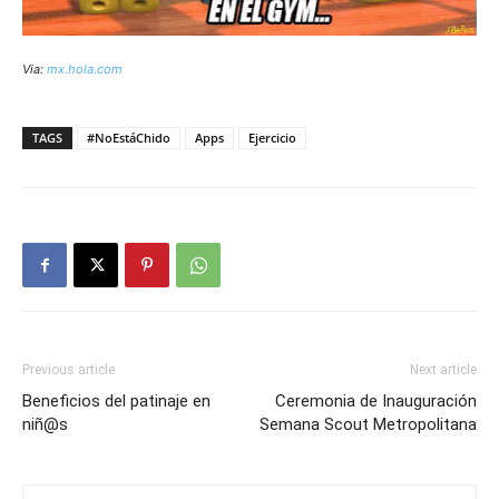
Via:
mx.hola.com
TAGS
#NoEstáChido
Apps
Ejercicio
Previous article
Next article
Beneficios del patinaje en
Ceremonia de Inauguración
niñ@s
Semana Scout Metropolitana