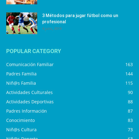
3 Métodos para jugar fútbol como un
profesional
4 julio, 2019
POPULAR CATEGORY
Comunicación Familiar
163
Padres Familia
144
Niñ@s Familia
115
Actividades Culturales
90
Actividades Deportivas
88
Padres Información
87
Conocimiento
83
Niñ@s Cultura
73
Niñ@s Deporte
63