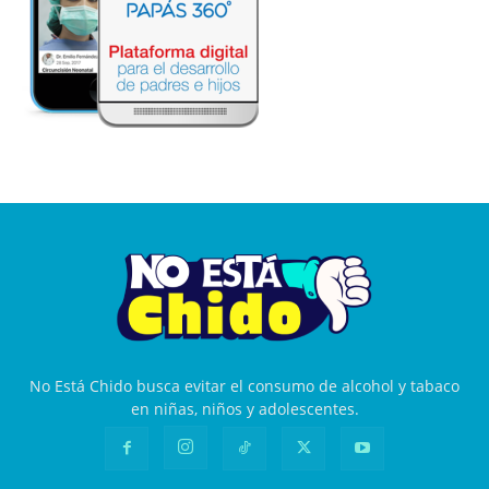
No Está Chido busca evitar el consumo de alcohol y tabaco
en niñas, niños y adolescentes.