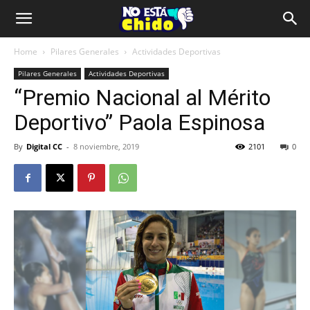
Home
Pilares Generales
Actividades Deportivas
Pilares Generales
Actividades Deportivas
“Premio Nacional al Mérito
Deportivo” Paola Espinosa
By
Digital CC
-
8 noviembre, 2019
2101
0