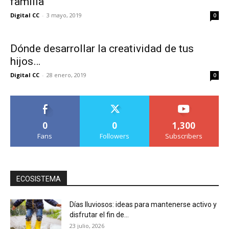
familia
Digital CC
-
3 mayo, 2019
0
Dónde desarrollar la creatividad de tus
hijos…
Digital CC
-
28 enero, 2019
0
0
0
1,300
Fans
Followers
Subscribers
ECOSISTEMA
Días lluviosos: ideas para mantenerse activo y
disfrutar el fin de...
23 julio, 2026