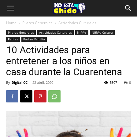
Home
Pilares Generales
Actividades Culturales
Pilares Generales
Actividades Culturales
Niñ@s
Niñ@s Cultura
Padres
Padres Familia
10 Actividades para
entretener a los niños en
casa durante la Cuarentena
By
Digital CC
-
22 abril, 2020
5307
0