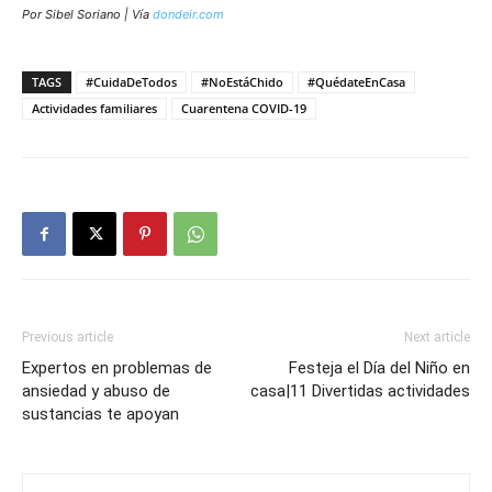
Por Sibel Soriano | Vía
dondeir.com
TAGS
#CuidaDeTodos
#NoEstáChido
#QuédateEnCasa
Actividades familiares
Cuarentena COVID-19
Previous article
Next article
Expertos en problemas de
Festeja el Día del Niño en
ansiedad y abuso de
casa|11 Divertidas actividades
sustancias te apoyan