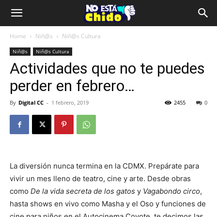
Home
Niñ@s
Niñ@s Cultura
Niñ@s
Niñ@s Cultura
Actividades que no te puedes
perder en febrero…
By
Digital CC
-
1 febrero, 2019
2455
0
La diversión nunca termina en la CDMX. Prepárate para
vivir un mes lleno de teatro, cine y arte. Desde obras
como
De la vida secreta de los gatos
y
Vagabondo circo
,
hasta shows en vivo como Masha y el Oso y funciones de
cine para niños en el Autocinema Coyote, te decimos las