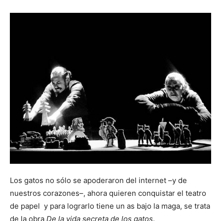
Los gatos no sólo se apoderaron del internet –y de
nuestros corazones–, ahora quieren conquistar el teatro
de papel y para lograrlo tiene un as bajo la maga, se trata
de la obra
De la vida secreta de los gatos
.