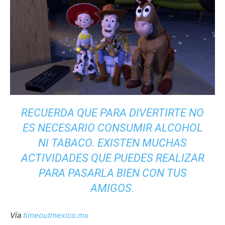
RECUERDA QUE PARA DIVERTIRTE NO
ES NECESARIO CONSUMIR ALCOHOL
NI TABACO. EXISTEN MUCHAS
ACTIVIDADES QUE PUEDES REALIZAR
PARA PASARLA BIEN CON TUS
AMIGOS.
Vía
timeoutmexico.mx