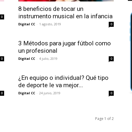
8 beneficios de tocar un
instrumento musical en la infancia
0
Digital CC
-
1 agosto, 2019
0
3 Métodos para jugar fútbol como
un profesional
Digital CC
-
4 julio, 2019
0
0
¿En equipo o individual? Qué tipo
de deporte le va mejor...
Digital CC
-
24 junio, 2019
0
0
Page 1 of 2