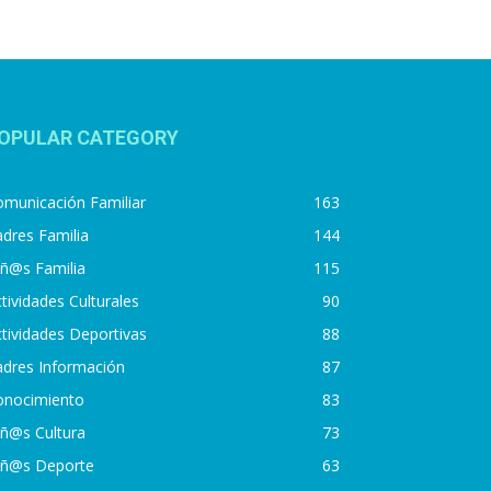
OPULAR CATEGORY
municación Familiar
163
dres Familia
144
iñ@s Familia
115
tividades Culturales
90
tividades Deportivas
88
adres Información
87
onocimiento
83
iñ@s Cultura
73
iñ@s Deporte
63