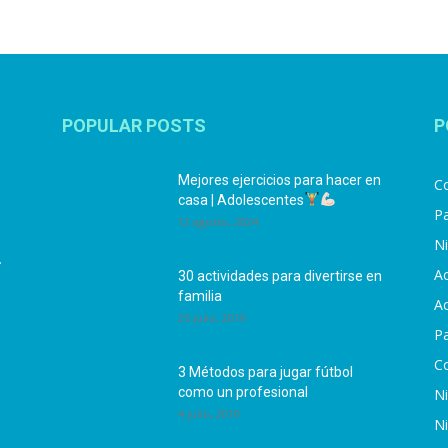
POPULAR POSTS
P
Mejores ejercicios para hacer en
Co
casa | Adolescentes
Pa
12 agosto, 2024
N
.
Ac
30 actividades para divertirse en
familia
Ac
25 julio, 2019
P
C
3 Métodos para jugar fútbol
como un profesional
N
4 julio, 2019
N