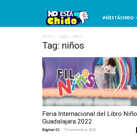
No
#SÍESTÁCHIDO
está
Home
Tags
Niños
Tag: niños
chido
Feria Internacional del Libro Niñ
Guadalajara 2022
Digital CC
-
15 noviembre, 2022