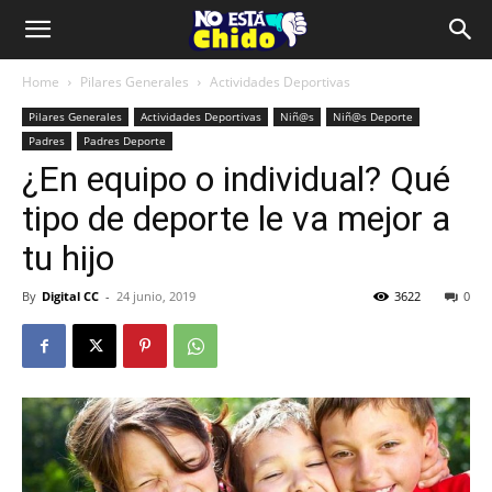
Home
Pilares Generales
Actividades Deportivas
Pilares Generales
Actividades Deportivas
Niñ@s
Niñ@s Deporte
Padres
Padres Deporte
¿En equipo o individual? Qué
tipo de deporte le va mejor a
tu hijo
By
Digital CC
-
24 junio, 2019
3622
0