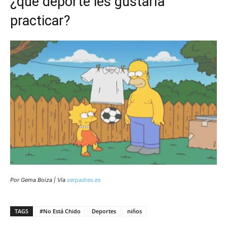
¿qué deporte les gustaría
practicar?
Por Gema Boiza | Vía
serpadres.es
TAGS
#No Está Chido
Deportes
niños