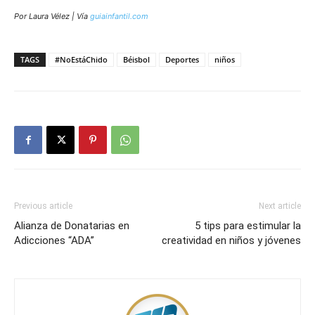
Por Laura Vélez | Vía
guiainfantil.com
TAGS
#NoEstáChido
Béisbol
Deportes
niños
Previous article
Next article
Alianza de Donatarias en
5 tips para estimular la
Adicciones “ADA”
creatividad en niños y jóvenes