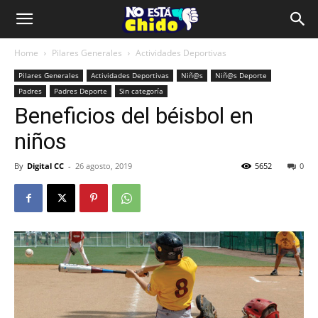
Home
Pilares Generales
Actividades Deportivas
Pilares Generales
Actividades Deportivas
Niñ@s
Niñ@s Deporte
Padres
Padres Deporte
Sin categoría
Beneficios del béisbol en
niños
By
Digital CC
-
26 agosto, 2019
5652
0