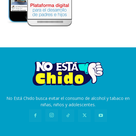
No Está Chido busca evitar el consumo de alcohol y tabaco en
niñas, niños y adolescentes.