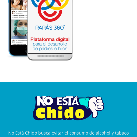
No Está Chido busca evitar el consumo de alcohol y tabaco