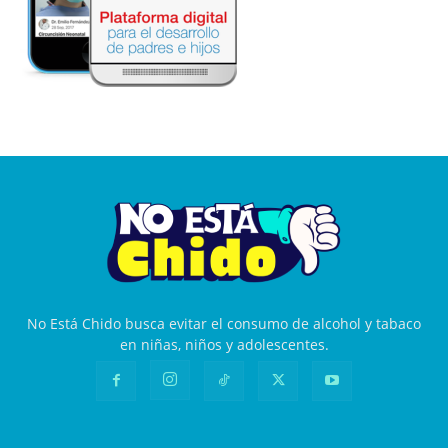
No Está Chido busca evitar el consumo de alcohol y tabaco
en niñas, niños y adolescentes.