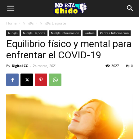
Home
Niñ@s
Niñ@s Deporte
Niñ@s
Niñ@s Deporte
Niñ@s Información
Padres
Padres Información
Equilibrio físico y mental para
enfrentar el COVID-19
By
Digital CC
-
24 marzo, 2021
3027
0