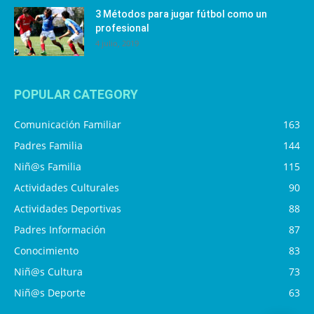
3 Métodos para jugar fútbol como un
profesional
4 julio, 2019
POPULAR CATEGORY
Comunicación Familiar
163
Padres Familia
144
Niñ@s Familia
115
Actividades Culturales
90
Actividades Deportivas
88
Padres Información
87
Conocimiento
83
Niñ@s Cultura
73
Niñ@s Deporte
63