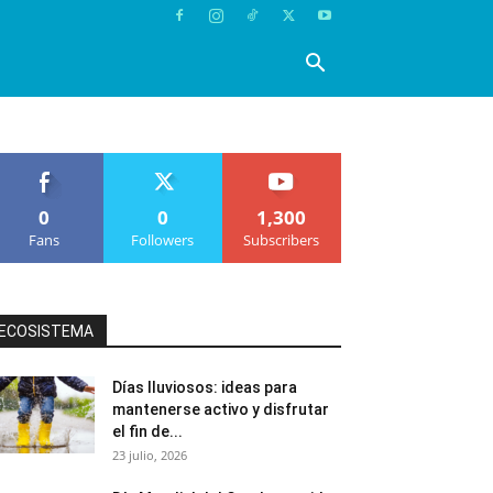
0
0
1,300
Fans
Followers
Subscribers
ECOSISTEMA
Días lluviosos: ideas para
mantenerse activo y disfrutar
el fin de...
23 julio, 2026