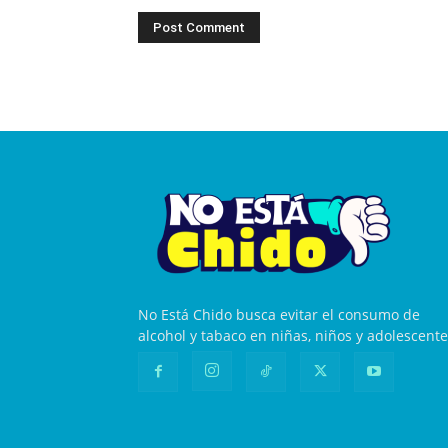
No Está Chido busca evitar el consumo de
alcohol y tabaco en niñas, niños y adolescente