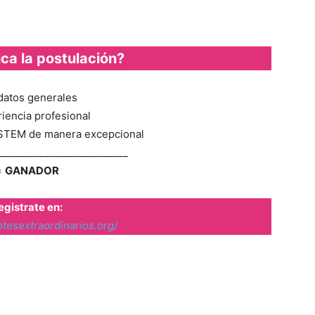
ca la postulación?
datos generales
iencia profesional
TEM de manera excepcional
__________________________
=
GANADOR
egistrate en:
ntesextraordinarios.org/