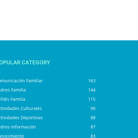
OPULAR CATEGORY
omunicación Familiar
163
dres Familia
144
iñ@s Familia
115
tividades Culturales
90
tividades Deportivas
88
adres Información
87
onocimiento
83