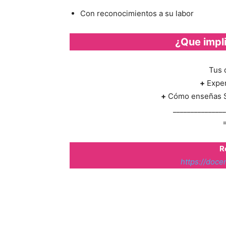
Con reconocimientos a su labor
¿Que impli
Tus 
+
Exper
+
Cómo enseñas S
_______________
R
https://doce