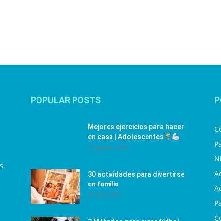
POPULAR POSTS
P
Mejores ejercicios para hacer
C
en casa | Adolescentes
Pa
12 agosto, 2024
N
s.
Ac
30 actividades para divertirse
en familia
Ac
25 julio, 2019
P
C